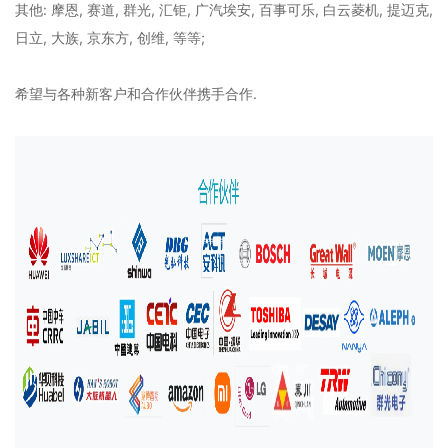
其他: 摩恩, 赛道, 群光, 汇钜, 广汽埃安, 百事可乐, 白云菱机, 提迈克,
日立, 大族, 京东方, 创维, 等等;
希望与各种新客户和合作伙伴携手合作.